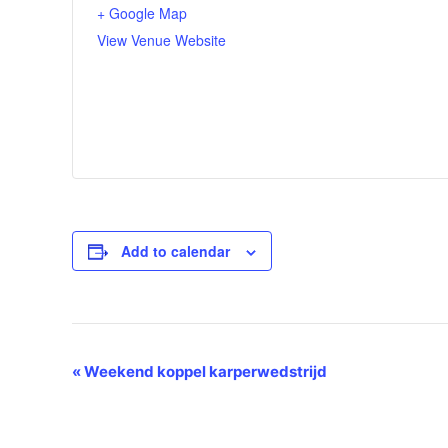
+ Google Map
View Venue Website
Add to calendar
Event
«
Weekend koppel karperwedstrijd
Navigation