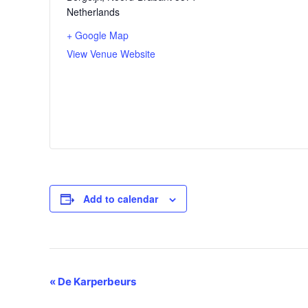
Netherlands
+ Google Map
View Venue Website
Add to calendar
Event
«
De Karperbeurs