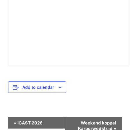
Add to calendar
Event
«
ICAST 2026
Weekend koppel
Karperwedstrijd
»