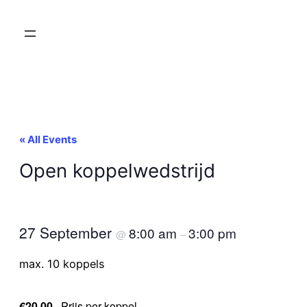
« All Events
Open koppelwedstrijd
27 September
8:00 am
3:00 pm
@
–
max. 10 koppels
€20.00
Prijs per koppel