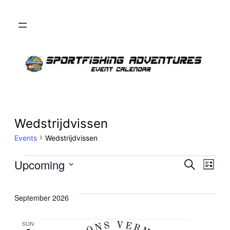
Wedstrijdvissen
Events
Wedstrijdvissen
Events
Even
Upcoming
Ev
Search
List
Select
Sear
Vi
date.
September 2026
and
Na
SUN