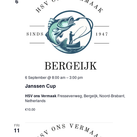
6
View
Navi
6 September @ 8:00 am
–
3:00 pm
Janssen Cup
HSV ons Vermaak
Fressevenweg, Bergeijk, Noord-Brabant,
Netherlands
€10.00
FRI
11